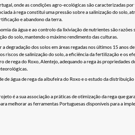
tugal, onde as condições agro-ecológicas são caracterizadas por
ada à rega constitui uma pressão sobre a salinização do solo, atr
tificação e abandono da terra.
omia da água e ao controlo da lixiviação de nutrientes são razões 
dação do solo, mantendo o máximo rendimento das culturas.
ar a degradação dos solos em áreas regadas nos últimos 15 anos d
s riscos de salinização do solo, a eficiência da fertilização e os e
ro de rega do Roxo, Alentejo, adequando a rega às propriedades d
teorológicas.
de de água de rega da albufeira do Roxo e o estudo da distribuiçã
 projeto é a sua associação a práticas de otimização da rega que 
 para melhorar as ferramentas Portuguesas disponíveis para a impl