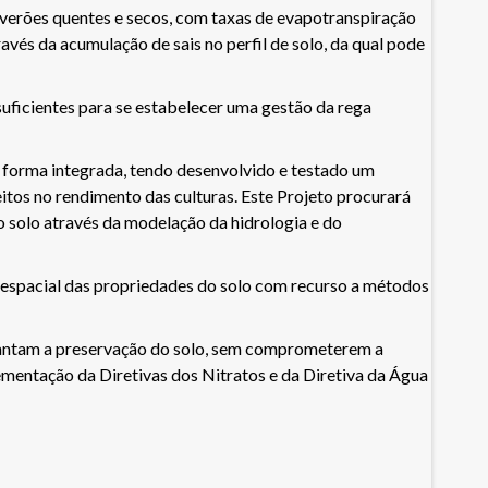
 verões quentes e secos, com taxas de evapotranspiração
avés da acumulação de sais no perfil de solo, da qual pode
suficientes para se estabelecer uma gestão da rega
e forma integrada, tendo desenvolvido e testado um
feitos no rendimento das culturas. Este Projeto procurará
o solo através da modelação da hidrologia e do
o espacial das propriedades do solo com recurso a métodos
garantam a preservação do solo, sem comprometerem a
ementação da Diretivas dos Nitratos e da Diretiva da Água